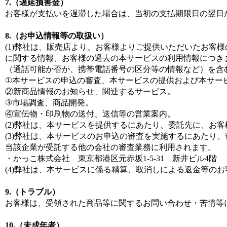
7.（遅延損害金）
お客様が支払いを遅滞した場合は、当初の支払期限日の翌日か
8.（お申込情報等の取扱い）
(1)弊社は、販売店より、お客様よりご提供いただいたお客
に関する情報、お客様の過去の本サービスの利用情報につき
（通話可能か否か、携帯電話番号の区分等の情報など）を含
①本サービスの申込の審査、本サービスの提供および本サー
②新商品情報のお知らせ、関連するサービス。
③市場調査、商品開発。
④宣伝物・印刷物の送付、送信等の営業案内。
(2)弊社は、本サービスを提供するにあたり、委託先に、お
(3)弊社は、本サービスのお申込の審査を実施するにあたり
当該企業が受託する他の会社の審査業務に利用されます。
・かっこ株式会社 東京都港区元赤坂1-5-31 新井ビル4階
(4)弊社は、本サービスに係る精算、取消しによる返金等の
9.（トラブル）
お客様は、受領された商品等に関するお問い合わせ・苦情等
10.（未成年者）