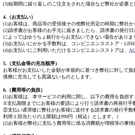
(3)短期間に繰り返しのご注文をされた場合など弊社が必要
4.（お支払い）
(1)お客様は、商品等の受領後その他弊社所定の時期に弊社
(2)請求書がお客様のお手元に届きましたら、請求書の発行日か
によってはゆうちょ銀行からお支払いできない場合がありま
(3)お支払いにかかる手数料は、コンビニエンスストア・LI
(4)お支払いにご利用いただけるコンビニエンスストアは、
A
5.（支払金等の充当順序）
お客様がお支払いした金額が本規約に基づき弊社に対して負
債務に充当しても異議ないものとします。
6.（費用等の負担）
(1)お客様は、本サービスの利用に関し、以下の費用を負担
①支払期限までにお客様の要請により行う請求書の再発行手数
②支払い遅滞後に弊社がお客様に送付する請求書の発行手数料
利用１回当たりの上限額は990円（税込）とします。）
(2)お客様が弊社に支払う費用等に係る消費税が増税等の事